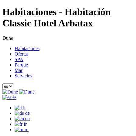
Habitaciones - Habitación
Classic Hotel Arbatax
Dune
Habitaciones
Ofertas
SPA
Parque
Mar
Servicios
es
it
de
en
fr
ru