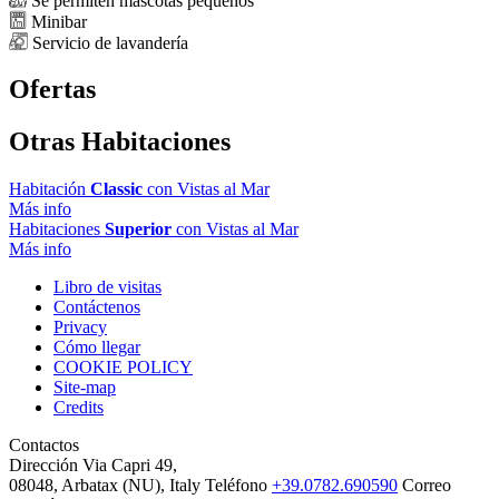
Se permiten mascotas
pequeños
Minibar
Servicio de lavandería
Ofertas
Otras Habitaciones
Habitación
Classic
con Vistas al Mar
Más info
Habitaciones
Superior
con Vistas al Mar
Más info
Libro de visitas
Contáctenos
Privacy
Cómo llegar
COOKIE POLICY
Site-map
Credits
Contactos
Dirección
Via Capri 49,
08048, Arbatax (NU), Italy
Teléfono
+39.0782.690590
Correo