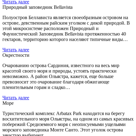
Читать далее
Природный заповедник Bellavista
Полуостров Беллависта является своеобразным островом на
острове, девственным райским уголком с дикой природой. В
этой микросистеме расположен Природный и
Фаунистический Заповедник Bellavista протяженностью 40
гектаров, территорию которого населяют типичные виды…
Читать далее
Окрестности
Очарованию острова Сардиния, известного на весь мир
красотой своего моря и природы, устоять практически
невозможно. А район Ольястра, кажется, еще больше
превозносит это очарование благодаря обжигающе
пленительным горам и сладко…
Читать далее
Море
Туристический комплекс Arbatax Park находится на берегу
восхитительного моря Ольястры, на одном из самых красивых
побережий Средиземного моря с неописуемыми ущельями
морского заповедника Монте Санто. Этот уголок острова
зачастую выбирают…