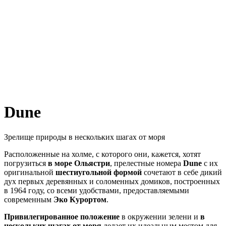
Dune
Зрелище природы в нескольких шагах от моря
Расположенные на холме, с которого они, кажется, хотят
погрузиться
в море Ольястри
, прелестные номера
Dune
с их
оригинальной
шестиугольной формой
сочетают в себе дикий
дух первых деревянных и соломенных домиков, построенных
в 1964 году, со всеми удобствами, предоставляемыми
современным
Эко Курортом
.
Привилегированное положение
в окружении зелени и
в
нескольких шагах от моря
делает их идеальным местом для