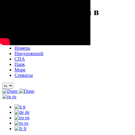
отель Курорт & Спа в
Arbatax
Dune в Сардинии
Номера
Предложений
СПА
Парк
Море
Сервисы
ru
it
de
en
es
fr