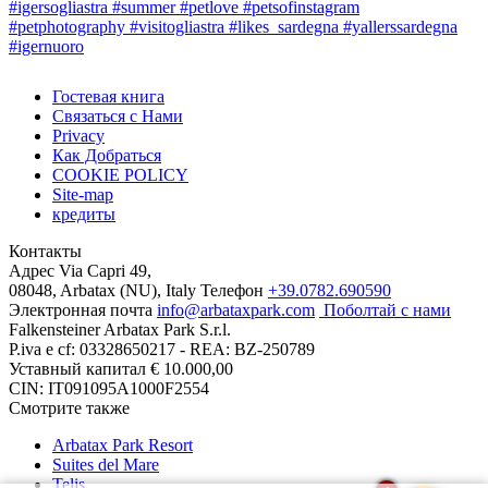
Гостевая книга
Связаться c Нами
Privacy
Как Добраться
COOKIE POLICY
Site-map
кредиты
Контакты
Адрес
Via Capri 49,
08048, Arbatax (NU), Italy
Телефон
+39.0782.690590
Электронная почта
info@arbataxpark.com
Поболтай с нами
Falkensteiner Arbatax Park S.r.l.
P.iva e cf: 03328650217 - REA: BZ-250789
Уставный капитал € 10.000,00
CIN: IT091095A1000F2554
Смотрите также
Arbatax Park Resort
Suites del Mare
Telis